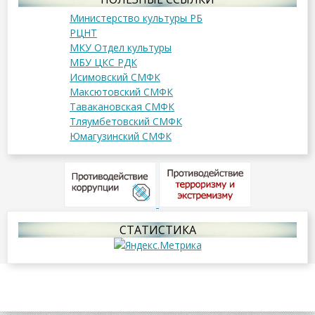
Министерство культуры РБ
РЦНТ
МКУ Отдел культуры
МБУ ЦКС РДК
Исимовский СМФК
Максютовский СМФК
Тавакановская СМФК
Тляумбетовский СМФК
Юмагузинский СМФК
СТАТИСТИКА