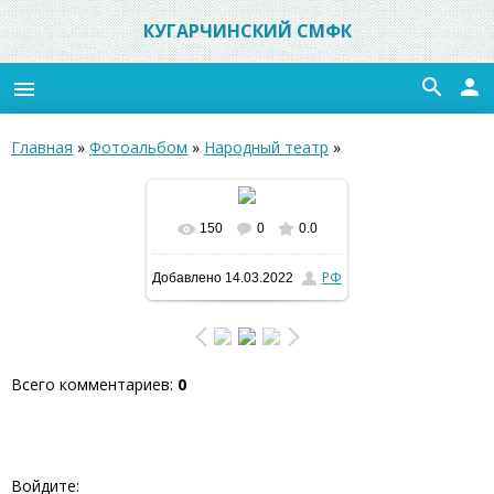
КУГАРЧИНСКИЙ СМФК
search
person
menu
Главная
»
Фотоальбом
»
Народный театр
»
150
0
0.0
В реальном размере
РФ
Добавлено
14.03.2022
600x450
/ 94.1Kb
Всего комментариев
:
0
Войдите: