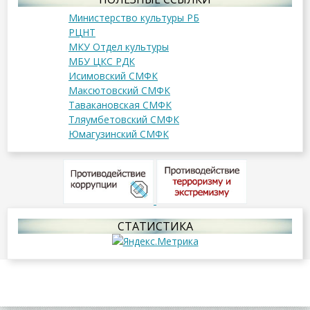
Министерство культуры РБ
РЦНТ
МКУ Отдел культуры
МБУ ЦКС РДК
Исимовский СМФК
Максютовский СМФК
Тавакановская СМФК
Тляумбетовский СМФК
Юмагузинский СМФК
СТАТИСТИКА