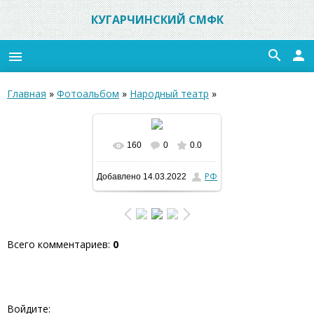
КУГАРЧИНСКИЙ СМФК
search
person
menu
Главная
»
Фотоальбом
»
Народный театр
»
160
0
0.0
В реальном размере
РФ
Добавлено
14.03.2022
1200x799
/ 323.2Kb
Всего комментариев
:
0
Войдите: