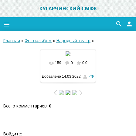
КУГАРЧИНСКИЙ СМФК
search
person
menu
Главная
»
Фотоальбом
»
Народный театр
»
159
0
0.0
В реальном размере
РФ
Добавлено
14.03.2022
1200x800
/ 162.4Kb
Всего комментариев
:
0
Войдите: