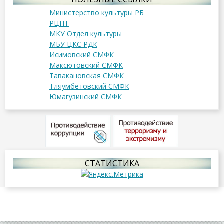
Министерство культуры РБ
РЦНТ
МКУ Отдел культуры
МБУ ЦКС РДК
Исимовский СМФК
Максютовский СМФК
Тавакановская СМФК
Тляумбетовский СМФК
Юмагузинский СМФК
СТАТИСТИКА