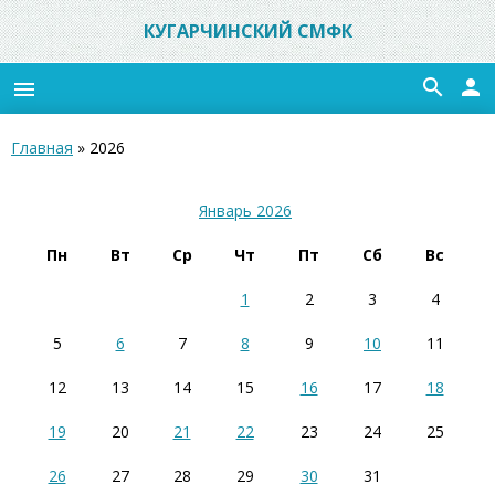
КУГАРЧИНСКИЙ СМФК
search
person
menu
Главная
»
2026
Январь 2026
Пн
Вт
Ср
Чт
Пт
Сб
Вс
1
2
3
4
5
6
7
8
9
10
11
12
13
14
15
16
17
18
19
20
21
22
23
24
25
26
27
28
29
30
31