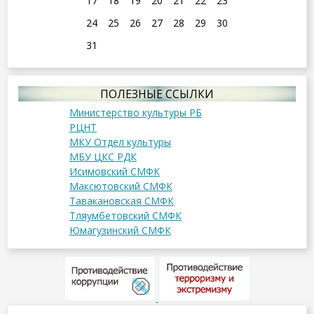
17
18
19
20
21
22
23
24
25
26
27
28
29
30
31
ПОЛЕЗНЫЕ ССЫЛКИ
Министерство культуры РБ
РЦНТ
МКУ Отдел культуры
МБУ ЦКС РДК
Исимовский СМФК
Максютовский СМФК
Тавакановская СМФК
Тляумбетовский СМФК
Юмагузинский СМФК