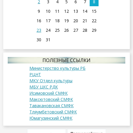
2
3
4
5
6
7
8
9
10
11
12
13
14
15
16
17
18
19
20
21
22
23
24
25
26
27
28
29
30
31
ПОЛЕЗНЫЕ ССЫЛКИ
Министерство культуры РБ
РЦНТ
МКУ Отдел культуры
МБУ ЦКС РДК
Исимовский СМФК
Максютовский СМФК
Тавакановская СМФК
Тляумбетовский СМФК
Юмагузинский СМФК