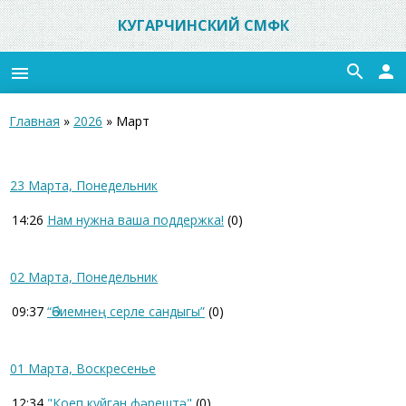
КУГАРЧИНСКИЙ СМФК
search
person
menu
Главная
»
2026
»
Март
23 Марта, Понедельник
14:26
Нам нужна ваша поддержка!
(0)
02 Марта, Понедельник
09:37
“Әбиемнең серле сандыгы”
(0)
01 Марта, Воскресенье
12:34
"Коеп куйган фәрештә"
(0)