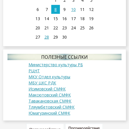
1
2
3
4
5
6
7
8
9
10
11
12
13
14
15
16
17
18
19
20
21
22
23
24
25
26
27
28
29
30
ПОЛЕЗНЫЕ ССЫЛКИ
Министерство культуры РБ
РЦНТ
МКУ Отдел культуры
МБУ ЦКС РДК
Исимовский СМФК
Максютовский СМФК
Тавакановская СМФК
Тляумбетовский СМФК
Юмагузинский СМФК